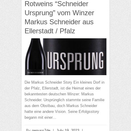
Rotweins “Schneider
Ursprung” vom Winzer
Markus Schneider aus
Ellerstadt / Pfalz
Die Markus Schneider Story Ein kleines Dorf in
der Pfalz, Ellerstadt, ist die Heimat eines der
bekanntesten deutschen Winzer: Markus
Schneider. Ursprünglich stammte seine Familie
aus dem Obstbau, doch Markus Schneider
hatte eine andere Vision. Seine Erfolgsstory
begann mit einer…
By
genuss7de
|
July 19, 2023
|